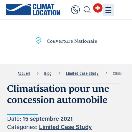
onale
Livraison
rapide
Accueil
Blog
Limited Case Study
Climatisati
Climatisation pour une
concession automobile
Date:
15 septembre 2021
Catégories:
Limited Case Study