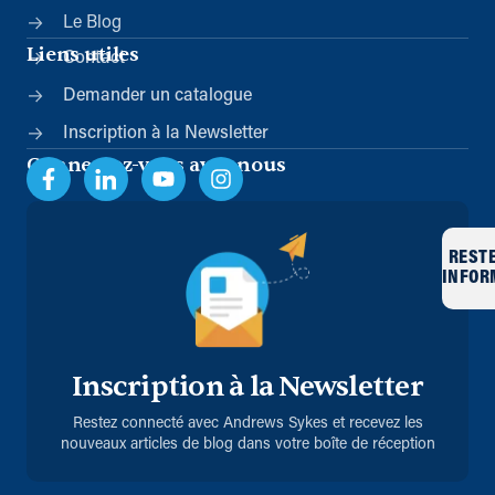
Le Blog
Liens utiles
Contact
Demander un catalogue
Inscription à la Newsletter
Connectez-vous avec nous
REST
INFOR
Inscription à la Newsletter
Restez connecté avec Andrews Sykes et recevez les
nouveaux articles de blog dans votre boîte de réception