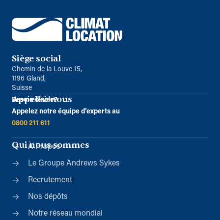
Siège social
Chemin de la Louve 15,
1196 Gland,
Suisse
Appelez-nous
Besoin d’aide?
Appelez notre équipe d’experts au
0800 211 611
Qui nous sommes
À Propos
Le Groupe Andrews Sykes
Recrutement
Nos dépôts
Notre réseau mondial