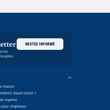
etter
RESTEZ INFORMÉ
z les
réception
du mazout
indirect: lequel choisir ?
 en urgence
 pour chapiteaux