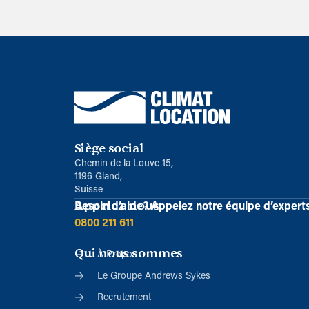
Siège social
Chemin de la Louve 15,
1196 Gland,
Suisse
Appelez-nous
Besoin d’aide?
Appelez notre équipe d’expert
0800 211 611
Qui nous sommes
À Propos
Le Groupe Andrews Sykes
Recrutement