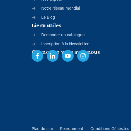
Notre réseau mondial
Le Blog
Liens utiles
Contact
Demander un catalogue
Inscription à la Newsletter
Connectez-vous avec nous
Plan du site
Recrutement
Conditions Générales