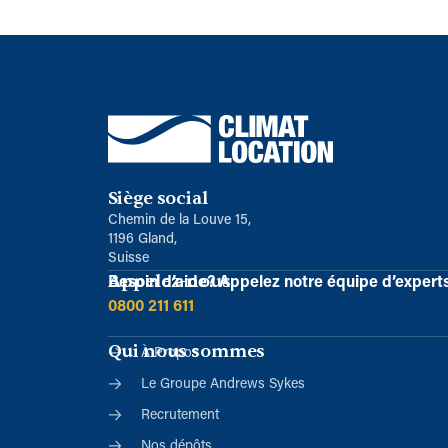
Siège social
Chemin de la Louve 15,
1196 Gland,
Suisse
Appelez-nous
Besoin d’aide?
Appelez notre équipe d’expert
0800 211 611
Qui nous sommes
À Propos
Le Groupe Andrews Sykes
Recrutement
Nos dépôts