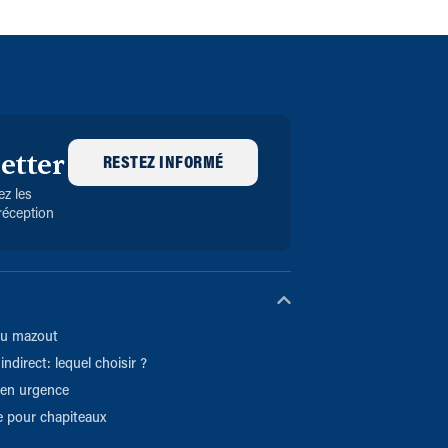
etter
RESTEZ INFORMÉ
z les
réception
du mazout
indirect: lequel choisir ?
 en urgence
 pour chapiteaux