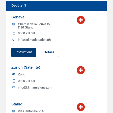
Dépôts
:
3
Genève
Chemin de la Louve 15
1196 Gland
0800 211 611
info@climatlocation.ch
Instructions
Détails
Zürich (Satellite)
Zürich
0800 211 611
info@klimamietenas.ch
Stabio
Via Cantonale 21A