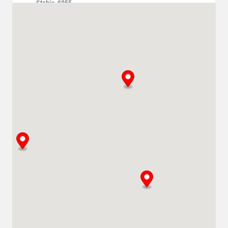
Stabio, 6855
0800211611
info@climatlocation.ch
Instructions
Détails