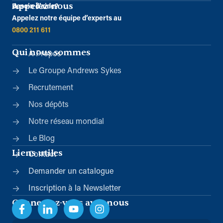
Appelez-nous
Besoin d’aide?
Appelez notre équipe d’experts au
0800 211 611
Qui nous sommes
À Propos
Le Groupe Andrews Sykes
Recrutement
Nos dépôts
Notre réseau mondial
Le Blog
Liens utiles
Contact
Demander un catalogue
Inscription à la Newsletter
Connectez-vous avec nous