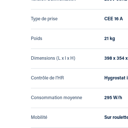
Type de prise
CEE 16 A
Poids
21 kg
Dimensions (L x l x H)
398 x 354 
Contrôle de l’HR
Hygrostat 
Consommation moyenne
295 W/h
Mobilité
Sur roulett