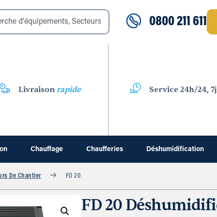
0800 211 611
Livraison
rapide
Service 24h/24, 7j
ion
Chauffage
Chaufferies
Déshumidification
urs De Chantier
FD 20
FD 20 Déshumidifi