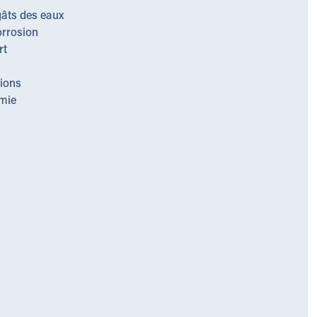
gâts des eaux
orrosion
rt
ions
imie