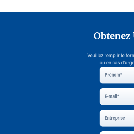
Obtenez 
Veuillez remplir le fo
ou en cas d’urge
Prénom
*
E-
Mail
*
Entreprise
Message
*