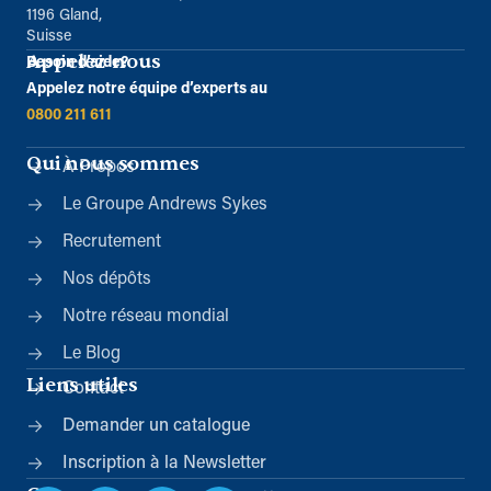
1196 Gland,
Suisse
Appelez-nous
Besoin d’aide?
Appelez notre équipe d’experts au
0800 211 611
Qui nous sommes
À Propos
Le Groupe Andrews Sykes
Recrutement
Nos dépôts
Notre réseau mondial
Le Blog
Liens utiles
Contact
Demander un catalogue
Inscription à la Newsletter