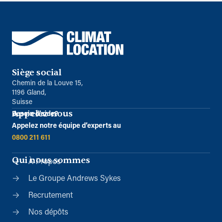
Siège social
Chemin de la Louve 15,
1196 Gland,
Suisse
Appelez-nous
Besoin d’aide?
Appelez notre équipe d’experts au
0800 211 611
Qui nous sommes
À Propos
Le Groupe Andrews Sykes
Recrutement
Nos dépôts