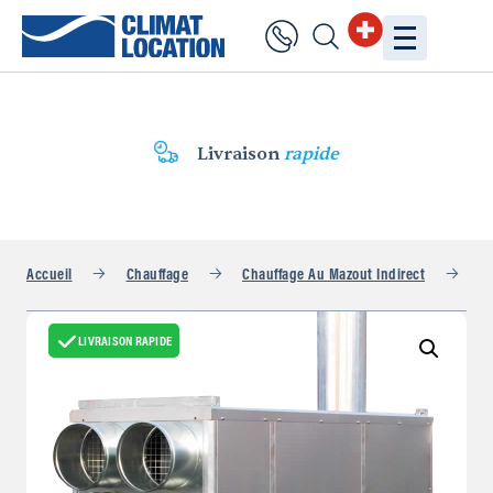
Livraison
rapide
Accueil
Chauffage
Chauffage Au Mazout Indirect
FH
LIVRAISON RAPIDE