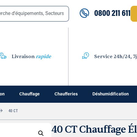
0800 211 611
Livraison
rapide
Service 24h/24, 7j
ion
Chauffage
Chaufferies
Déshumidification
40 CT
40 CT Chauffage Él