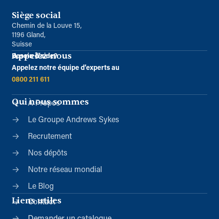
Siège social
Chemin de la Louve 15,
1196 Gland,
Suisse
Appelez-nous
Besoin d’aide?
Appelez notre équipe d’experts au
0800 211 611
Qui nous sommes
À Propos
Le Groupe Andrews Sykes
Recrutement
Nos dépôts
Notre réseau mondial
Le Blog
Liens utiles
Contact
Demander un catalogue