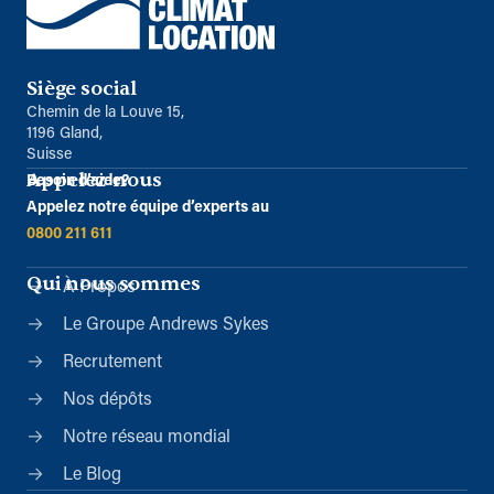
Siège social
Chemin de la Louve 15,
1196 Gland,
Suisse
Appelez-nous
Besoin d’aide?
Appelez notre équipe d’experts au
0800 211 611
Qui nous sommes
À Propos
Le Groupe Andrews Sykes
Recrutement
Nos dépôts
Notre réseau mondial
Le Blog