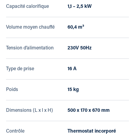
Capacité calorifique
1,1 – 2,5 kW
Volume moyen chauffé
60,4 m³
Tension d’alimentation
230V 50Hz
Type de prise
16 A
Poids
15 kg
Dimensions (L x l x H)
500 x 170 x 670 mm
Contrôle
Thermostat incorporé