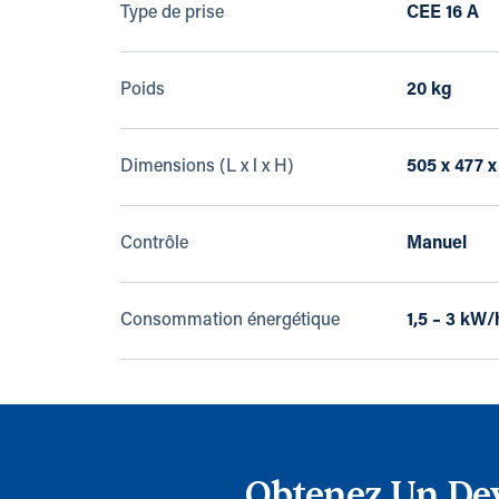
Type de prise
CEE 16 A
Poids
20 kg
Dimensions (L x l x H)
505 x 477 
Contrôle
Manuel
Consommation énergétique
1,5 – 3 kW/
Obtenez Un Dev