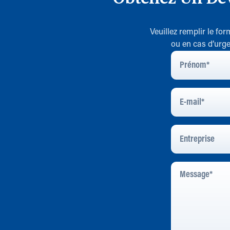
Veuillez remplir le fo
ou en cas d’urge
Prénom
*
E-
Mail
*
Entreprise
Message
*