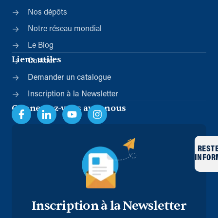
Nos dépôts
Notre réseau mondial
Le Blog
Liens utiles
Contact
Demander un catalogue
Inscription à la Newsletter
Connectez-vous avec nous
REST
INFOR
Inscription à la Newsletter