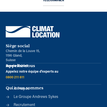
TELECHARGER
Siège social
Chemin de la Louve 15,
1196 Gland,
Suisse
Appelez-nous
Besoin d’aide?
Appelez notre équipe d’experts au
0800 211 611
Qui nous sommes
À Propos
Le Groupe Andrews Sykes
Recrutement