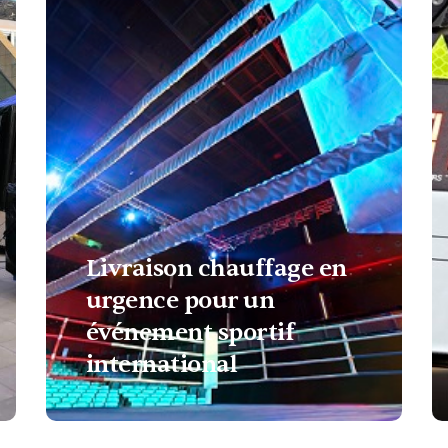
Livraison chauffage en
urgence pour un
événement sportif
international