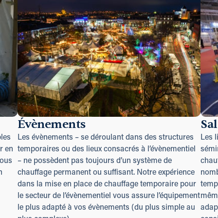
Évènements
Sa
les
Les évènements – se déroulant dans des structures
Les l
r en
temporaires ou des lieux consacrés à l’évènementiel
sémin
nous
– ne possèdent pas toujours d’un système de
chauf
n
chauffage permanent ou suffisant. Notre expérience
nombr
dans la mise en place de chauffage temporaire pour
tempé
le secteur de l’évènementiel vous assure l’équipement
même
le plus adapté à vos évènements (du plus simple au
adapt