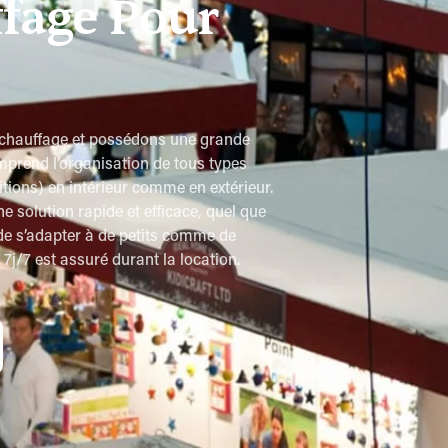
fage Pour
 chauffage et possédons une grande
mprend l’organisation de tous types
itions) en intérieur comme en extérieur.
solution rapide et efficace, quel que
 de s’adapter à de petits comme de
j/7 est assuré durant la location.