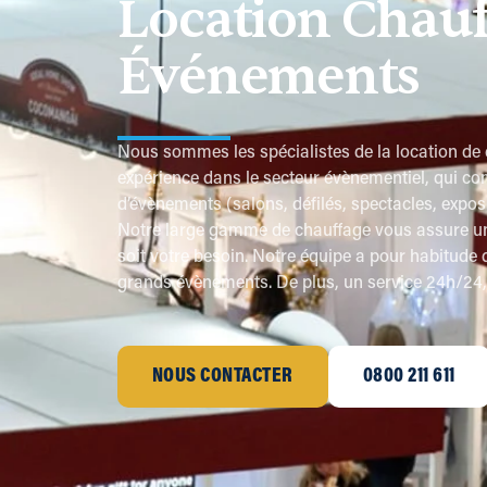
Location Chauf
Événements
Nous sommes les spécialistes de la location de
expérience dans le secteur évènementiel, qui co
d’évènements (salons, défilés, spectacles, expos
Notre large gamme de chauffage vous assure une 
soit votre besoin. Notre équipe a pour habitude
grands évènements. De plus, un service 24h/24, 7
NOUS CONTACTER
0800 211 611