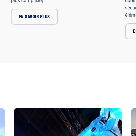
plus complexe).
consi
sécur
élém
EN SAVOIR PLUS
E