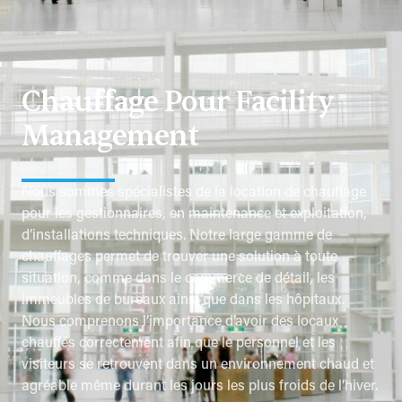
Chauffage Pour Facility
Management
Nous sommes spécialistes de la location de chauffage
pour les gestionnaires, en maintenance et exploitation,
d’installations techniques. Notre large gamme de
chauffages permet de trouver une solution à toute
situation, comme dans le commerce de détail, les
immeubles de bureaux ainsi que dans les hôpitaux.
Nous comprenons l’importance d’avoir des locaux
chauffés correctement afin que le personnel et les
visiteurs se retrouvent dans un environnement chaud et
agréable même durant les jours les plus froids de l’hiver.