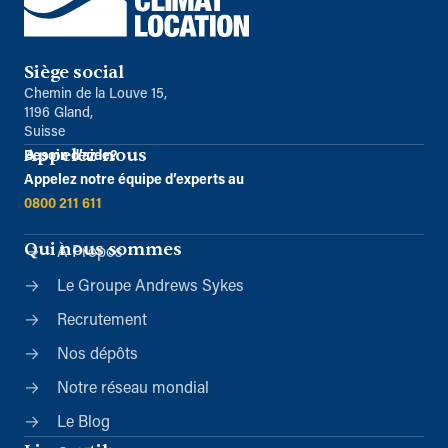
Siège social
Chemin de la Louve 15,
1196 Gland,
Suisse
Appelez-nous
Besoin d’aide?
Appelez notre équipe d’experts au
0800 211 611
Qui nous sommes
À Propos
Le Groupe Andrews Sykes
Recrutement
Nos dépôts
Notre réseau mondial
Le Blog