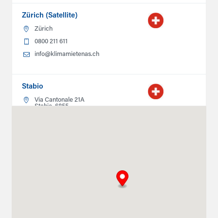
Zürich (Satellite)
Zürich
0800 211 611
info@klimamietenas.ch
Stabio
Via Cantonale 21A
Stabio, 6855
0800211611
info@climatlocation.ch
Instructions
Détails