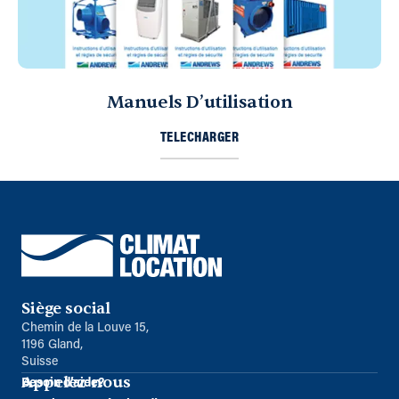
Manuels D’utilisation
TELECHARGER
Siège social
Chemin de la Louve 15,
1196 Gland,
Suisse
Appelez-nous
Besoin d’aide?