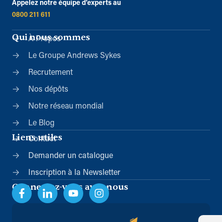
Appelez notre équipe d’experts au
0800 211 611
Qui nous sommes
À Propos
Le Groupe Andrews Sykes
Recrutement
Nos dépôts
Notre réseau mondial
Le Blog
Liens utiles
Contact
Demander un catalogue
Inscription à la Newsletter
Connectez-vous avec nous