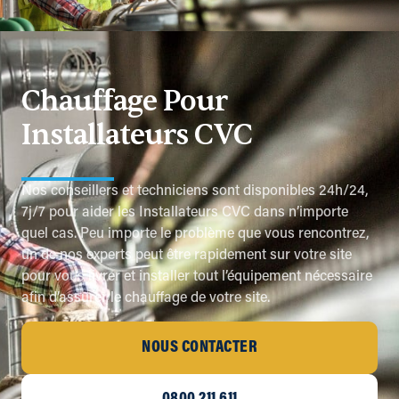
Chauffage Pour
Installateurs CVC
Nos conseillers et techniciens sont disponibles 24h/24,
7j/7 pour aider les Installateurs CVC dans n’importe
quel cas. Peu importe le problème que vous rencontrez,
un de nos experts peut être rapidement sur votre site
pour vous livrer et installer tout l’équipement nécessaire
afin d’assurer le chauffage de votre site.
NOUS CONTACTER