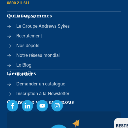
0800 211 611
Qui nous sommes
À Propos
Le Groupe Andrews Sykes
Recrutement
Nos dépôts
Notre réseau mondial
Le Blog
Liens utiles
Contact
Demander un catalogue
Inscription à la Newsletter
Connectez-vous avec nous
REST