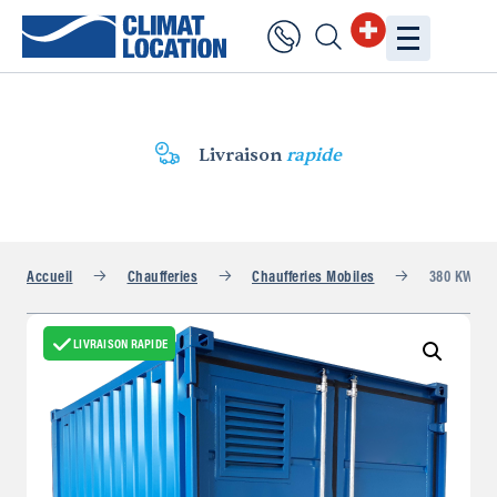
Livraison
rapide
Accueil
Chaufferies
Chaufferies Mobiles
380 KW Cha
LIVRAISON RAPIDE