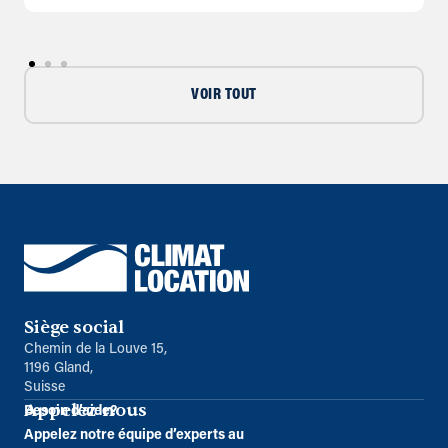
VOIR TOUT
Siège social
Chemin de la Louve 15,
1196 Gland,
Suisse
Appelez-nous
Besoin d’aide?
Appelez notre équipe d’experts au