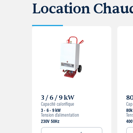
Location Chaud
3 / 6 / 9 kW
8
Capacité calorifique
Capa
3 - 6 - 9 kW
80
Tension d’alimentation
Ten
230V 50Hz
400