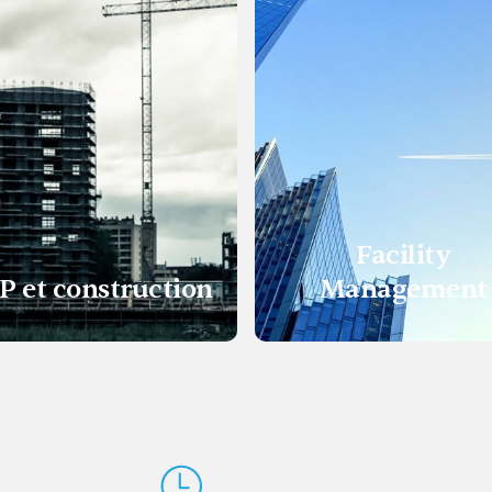
Facility
P et construction
Management