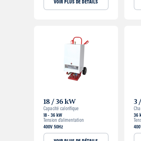
VOIR PLUS DE DÉTAILS
18 / 36 kW
3 
Capacité calorifique
Cha
18 - 36 kW
36 
Tension d’alimentation
Ten
400V 50Hz
400