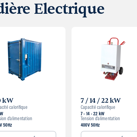
ière Electrique
0 kW
7 / 14 / 22 kW
cité calorifique
Capacité calorifique
kW
7 - 14 - 22 kW
sion d’alimentation
Tension d’alimentation
V 50Hz
400V 50Hz