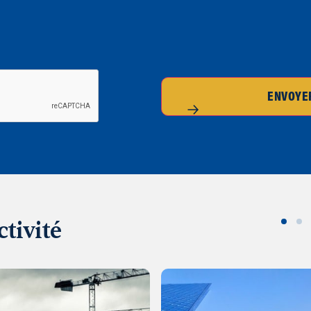
ENVOYE
ctivité