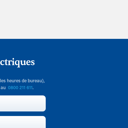
ctriques
 les heures de bureau),
7 au
0800 211 611
.