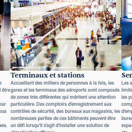
Terminaux et stations
Se
e
Accueillant des milliers de personnes à la fois, les
Les a
 être
gares et les terminaux des aéroports sont composés
limit
de zones très différentes qui méritent une attention
les 
our
particulière. Des comptoirs d’enregistrement aux
compl
nous
contrôles de sécurité, des bureaux aux magasins, les
d’em
nombreuses parties de ces bâtiments peuvent être
burea
xes.
un défi lorsqu’il s’agit d’installer une solution de
espa