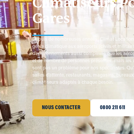
Climatiseurs P
Gares
Depuis de nombreuses années, Climat Location f
génie climatique aux aéroports (civils et militaire
d’environnements aussi complexes que les aéropo
et de nombre de personnes présentes, mais les 
sont pas un problème pour nos spécialistes. Qu’i
salles d’attente, restaurants, magasins, bureaux
climatiseurs adaptés à chaque besoin.
NOUS CONTACTER
0800 211 611