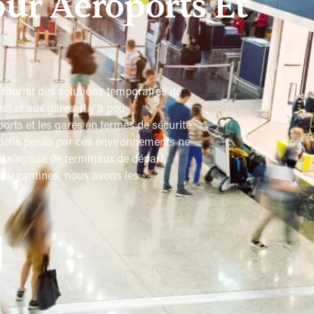
our Aéroports Et
ournit des solutions temporaires de
s) et aux gares. Il y a peu
rts et les gares en termes de sécurité
défis posés par ces environnements ne
l s’agisse de terminaux de départ,
 ou cantines, nous avons les