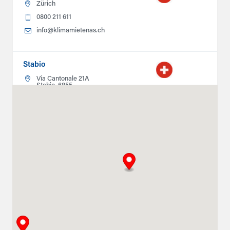
Zürich
0800 211 611
info@klimamietenas.ch
Stabio
Via Cantonale 21A
Stabio, 6855
0800211611
info@climatlocation.ch
Instructions
Détails