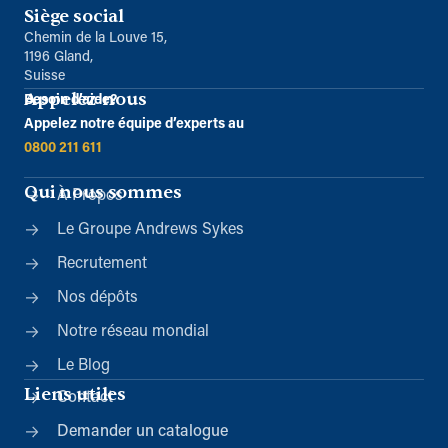
Siège social
Chemin de la Louve 15,
1196 Gland,
Suisse
Appelez-nous
Besoin d’aide?
Appelez notre équipe d’experts au
0800 211 611
Qui nous sommes
À Propos
Le Groupe Andrews Sykes
Recrutement
Nos dépôts
Notre réseau mondial
Le Blog
Liens utiles
Contact
Demander un catalogue