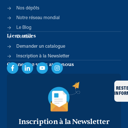
Nos dépôts
Notre réseau mondial
Le Blog
Liens utiles
Contact
Demander un catalogue
Inscription à la Newsletter
Connectez-vous avec nous
REST
INFOR
Inscription à la Newsletter