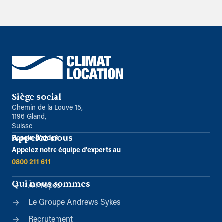
Siège social
Chemin de la Louve 15,
1196 Gland,
Suisse
Appelez-nous
Besoin d’aide?
Appelez notre équipe d’experts au
0800 211 611
Qui nous sommes
À Propos
Le Groupe Andrews Sykes
Recrutement