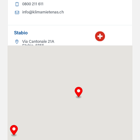
0800 211 611
info@klimamietenas.ch
Stabio
Via Cantonale 21A
Stabio, 6855
0800211611
info@climatlocation.ch
Instructions
Détails