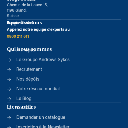
Chemin de la Louve 15,
1196 Gland,
Suisse
Appelez-nous
Besoin d’aide?
Appelez notre équipe d’experts au
0800 211 611
Qui nous sommes
À Propos
Le Groupe Andrews Sykes
Recrutement
Nos dépôts
Notre réseau mondial
Le Blog
Liens utiles
Contact
Demander un catalogue
Inscription à la Newsletter