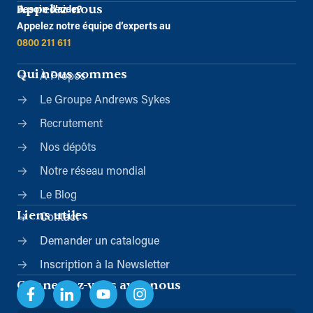
Appelez-nous
Besoin d’aide?
Appelez notre équipe d’experts au
0800 211 611
Qui nous sommes
À Propos
Le Groupe Andrews Sykes
Recrutement
Nos dépôts
Notre réseau mondial
Le Blog
Liens utiles
Contact
Demander un catalogue
Inscription à la Newsletter
Connectez-vous avec nous