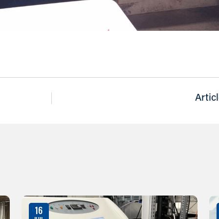
Artic
16