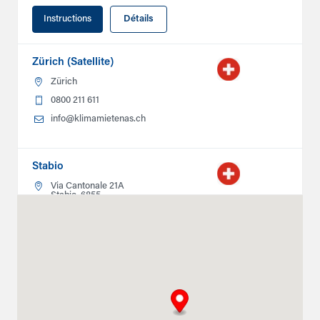
Instructions
Détails
Zürich (Satellite)
Zürich
0800 211 611
info@klimamietenas.ch
Stabio
Via Cantonale 21A
Stabio, 6855
0800211611
info@climatlocation.ch
Instructions
Détails