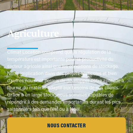
Agriculture
Climat Location comprend que la régulation de la
température est importante pour la productivité du
secteur agricole ainsi que les conditions de stockage.
Notre implication dans des projets horticoles et bien
d’autres nous ont permis de développer notre aptitude à
fournir du matériel adapté aux besoins de nos clients.
Grâce à un large stock, nous sommes capables de
répondre à des demandes importantes durant les pics
saisonniers tels que l’été ou à Noël.
NOUS CONTACTER