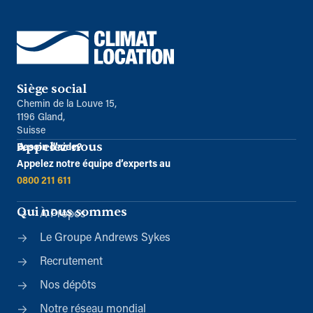
Siège social
Chemin de la Louve 15,
1196 Gland,
Suisse
Appelez-nous
Besoin d’aide?
Appelez notre équipe d’experts au
0800 211 611
Qui nous sommes
À Propos
Le Groupe Andrews Sykes
Recrutement
Nos dépôts
Notre réseau mondial