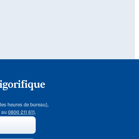
igorifique
 les heures de bureau),
7 au
0800 211 611
.