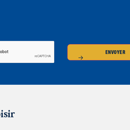
ENVOYER
isir