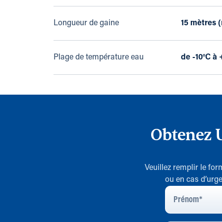
Longueur de gaine
15 mètres 
Plage de température eau
de -10°C à
Obtenez U
Veuillez remplir le fo
ou en cas d’urge
Prénom
*