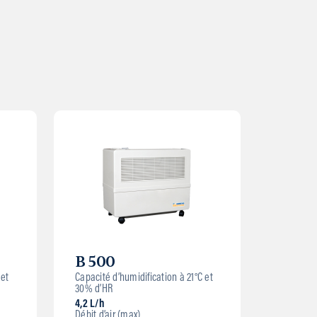
B 500
 et
Capacité d’humidification à 21°C et
30% d’HR
4,2 L/h
Débit d’air (max)