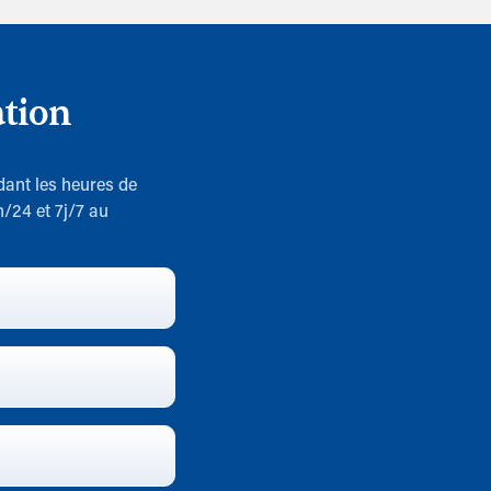
ation
dant les heures de
h/24 et 7j/7 au