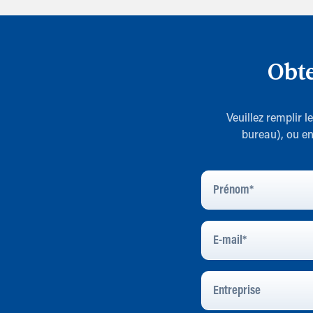
Obte
Veuillez remplir 
bureau), ou en
Prénom
*
E-
Mail
*
Entreprise