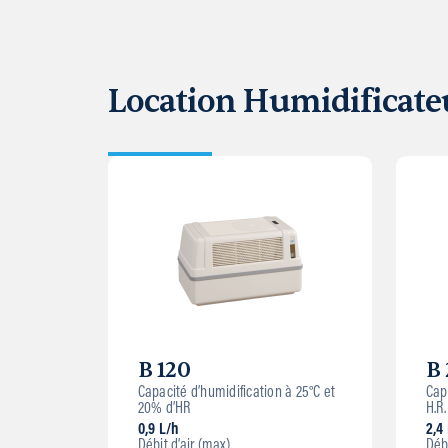
Location Humidificate
B 120
B 
Capacité d’humidification à 25°C et
Cap
20% d’HR
H.R.
0,9 L/h
2,4
Débit d’air (max)
Débi