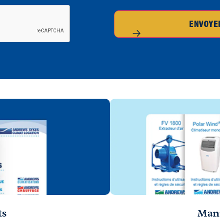
ENVOYE
ts
Manu