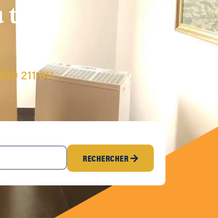
u taux
800 211 611
RECHERCHER