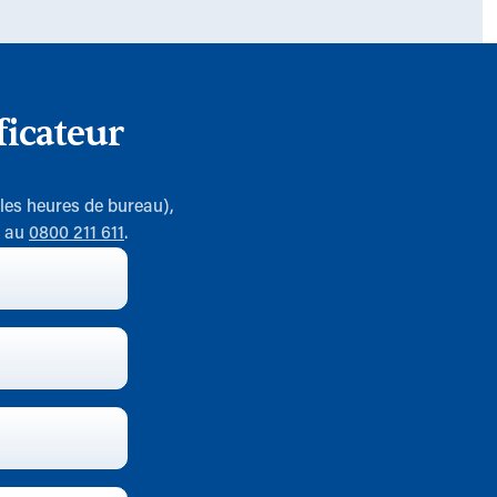
icateur
 les heures de bureau),
7 au
0800 211 611
.