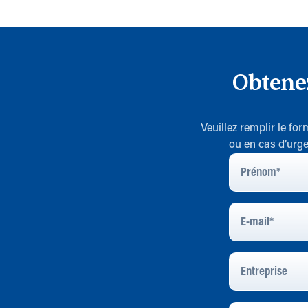
Obtene
Veuillez remplir le fo
ou en cas d’urge
Prénom
*
E-
Mail
*
Entreprise
Message
*