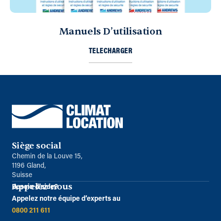
Manuels D’utilisation
TELECHARGER
Siège social
Chemin de la Louve 15,
1196 Gland,
Suisse
Appelez-nous
Besoin d’aide?
Appelez notre équipe d’experts au
0800 211 611