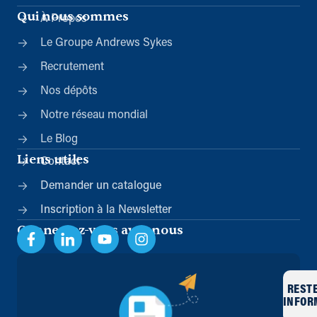
Qui nous sommes
À Propos
Le Groupe Andrews Sykes
Recrutement
Nos dépôts
Notre réseau mondial
Le Blog
Liens utiles
Contact
Demander un catalogue
Inscription à la Newsletter
Connectez-vous avec nous
REST
INFOR