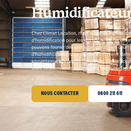
Humidificateur
Chez Climat Location, nous sommes experts dan
d’humidification pour les entrepôts, les dépôts e
pouvons fournir des unités temporaires à court
d’humidificateurs nous permet d’intervenir dans 
alimentaires aux dépôts industriels. Un service
votre location, nous serons donc toujours dispo
NOUS CONTACTER
0800 211 611