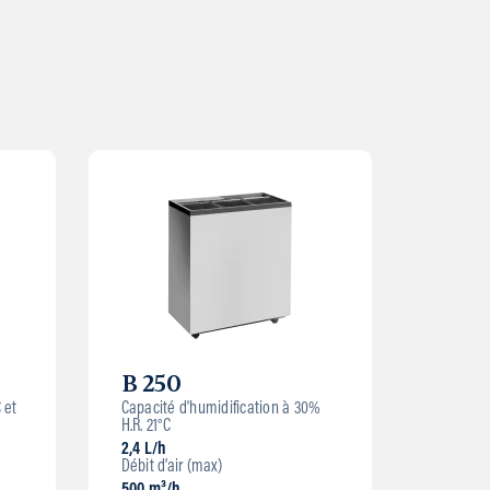
B 250
 et
Capacité d'humidification à 30%
H.R. 21°C
2,4 L/h
Débit d’air (max)