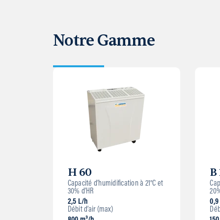
Notre Gamme
H 60
B
Capacité d’humidification à 21°C et
Cap
30% d’HR
20%
2,5 L/h
0,9
Débit d’air (max)
Déb