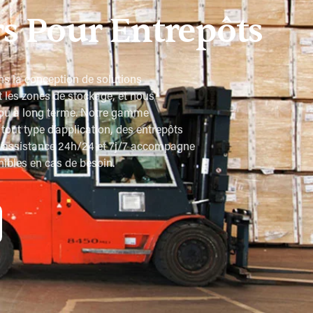
s Pour Entrepôts
s la conception de solutions
t les zones de stockage, et nous
 ou à long terme. Notre gamme
tout type d’application, des entrepôts
 d’assistance 24h/24 et 7j/7 accompagne
nibles en cas de besoin.