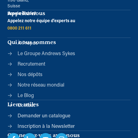
1196 Gland,
Suisse
Appelez-nous
Besoin d’aide?
Appelez notre équipe d’experts au
0800 211 611
Qui nous sommes
À Propos
Le Groupe Andrews Sykes
Recrutement
Nos dépôts
Notre réseau mondial
Le Blog
Liens utiles
Contact
Demander un catalogue
Inscription à la Newsletter
Connectez-vous avec nous