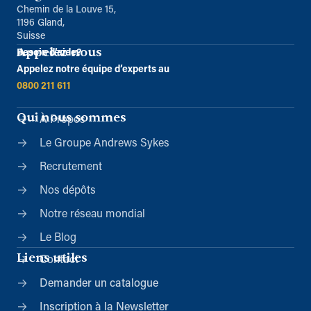
Chemin de la Louve 15,
1196 Gland,
Suisse
Appelez-nous
Besoin d’aide?
Appelez notre équipe d’experts au
0800 211 611
Qui nous sommes
À Propos
Le Groupe Andrews Sykes
Recrutement
Nos dépôts
Notre réseau mondial
Le Blog
Liens utiles
Contact
Demander un catalogue
Inscription à la Newsletter