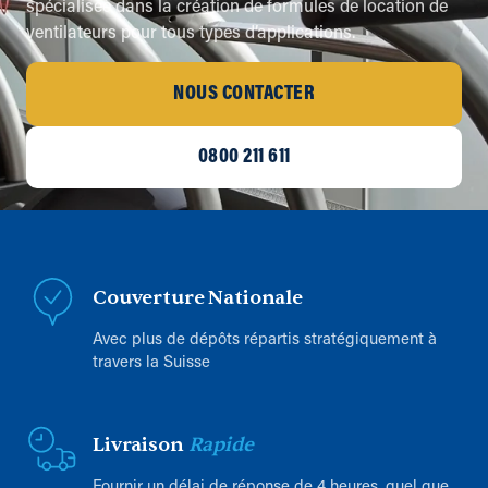
spécialisée dans la création de formules de location de
ventilateurs pour tous types d’applications.
NOUS CONTACTER
0800 211 611
Couverture Nationale
Avec plus de dépôts répartis stratégiquement à
travers la Suisse
Livraison
Rapide
Fournir un délai de réponse de 4 heures, quel que