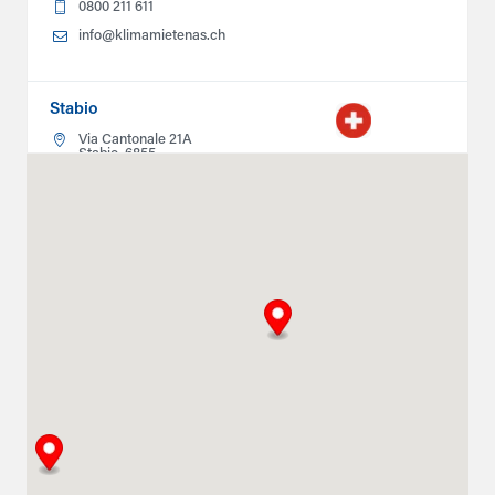
0800 211 611
info@klimamietenas.ch
Stabio
Via Cantonale 21A
Stabio, 6855
0800211611
info@climatlocation.ch
Instructions
Détails