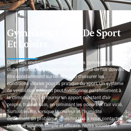
Gymnases, Clubs De Sport
Et Loisirs
Dans des environnements tels que les gymnases et les
clubs sportifs, la température et la qualité de l’air doivent
être constamment surveillées afin d’assurer les
conditions idéales pour la pratique du sport. Un système
de ventilation adéquat peut fonctionner parallèlement à
la climatisation, et fournir un apport constant d’air
propre, frais et sain, en éliminant les odeurs et l’air vicié.
Surtout en été, lorsque la chaleur et l’humidité
deviennent un problème, n’hésitez pas à nous contacter
pour une solution simple et efficace. Notre société est