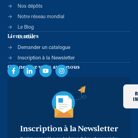
Nos dépôts
Notre réseau mondial
Le Blog
Liens utiles
Contact
Demander un catalogue
Inscription à la Newsletter
Connectez-vous avec nous
R
I
Inscription à la Newsletter