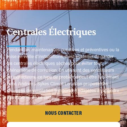
Centrales Électriques
Pendant les maintenances curatives et préventives ou la
mise en veille d’installations, il est essentiel de garder
les centrales électriques sèches pour éviter tout
phénomène de corrosion. En utilisant des ventilateurs
ou extracteurs, ce type de problème peut être facilement
évité. Andrews Sykes Climat Location propose des
solutions de ventilation temporaire adaptées à répondre
aux besoins de ce secteur.
NOUS CONTACTER