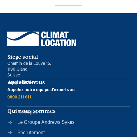
Siège social
Chemin de la Louve 15,
1196 Gland,
Suisse
Appelez-nous
Besoin d’aide?
Appelez notre équipe d’experts au
0800 211 611
Qui nous sommes
À Propos
Le Groupe Andrews Sykes
Recrutement