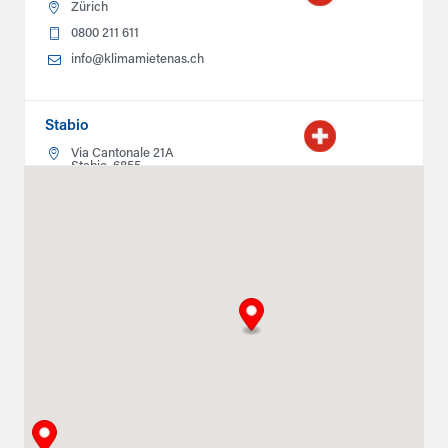
Zürich
0800 211 611
info@klimamietenas.ch
Stabio
Via Cantonale 21A
Stabio, 6855
0800211611
info@climatlocation.ch
Instructions
Détails