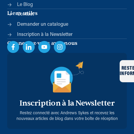
Le Blog
Liens utiles
Contact
Demander un catalogue
Inscription à la Newsletter
Connectez-vous avec nous
REST
INFOR
Inscription à la Newsletter
Restez connecté avec Andrews Sykes et recevez les
nouveaux articles de blog dans votre boîte de réception