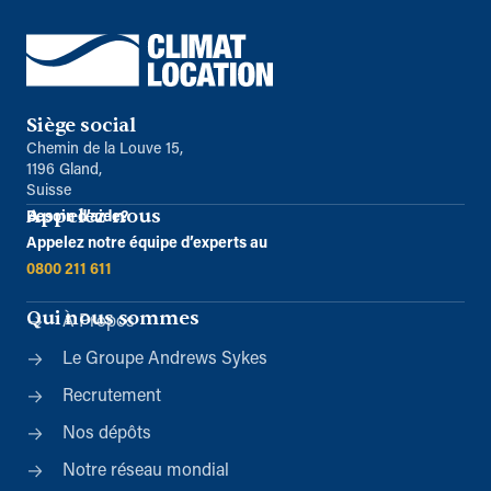
Siège social
Chemin de la Louve 15,
1196 Gland,
Suisse
Appelez-nous
Besoin d’aide?
Appelez notre équipe d’experts au
0800 211 611
Qui nous sommes
À Propos
Le Groupe Andrews Sykes
Recrutement
Nos dépôts
Notre réseau mondial