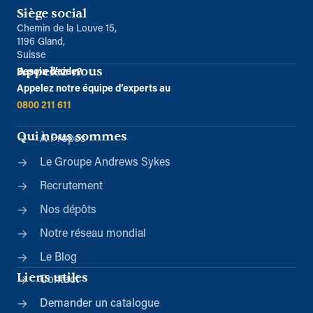
Siège social
Chemin de la Louve 15,
1196 Gland,
Suisse
Appelez-nous
Besoin d’aide?
Appelez notre équipe d’experts au
0800 211 611
Qui nous sommes
À Propos
Le Groupe Andrews Sykes
Recrutement
Nos dépôts
Notre réseau mondial
Le Blog
Liens utiles
Contact
Demander un catalogue