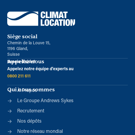
Siège social
Chemin de la Louve 15,
1196 Gland,
Suisse
Appelez-nous
Besoin d’aide?
Appelez notre équipe d’experts au
0800 211 611
Qui nous sommes
À Propos
Le Groupe Andrews Sykes
Recrutement
Nos dépôts
Notre réseau mondial