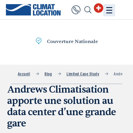
uverture Nationale
Livra
Accueil
Blog
Limited Case Study
Andrews Cli
Andrews Climatisation
apporte une solution au
data center d’une grande
gare