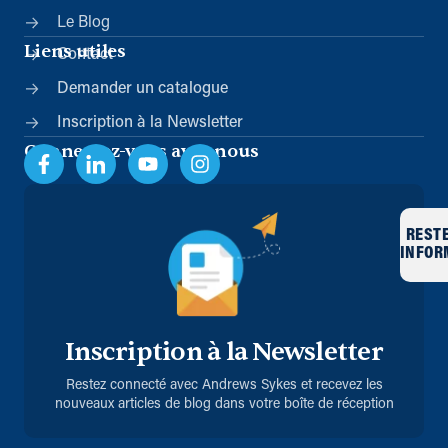
Le Blog
Liens utiles
Contact
Demander un catalogue
Inscription à la Newsletter
Connectez-vous avec nous
REST
INFOR
Inscription à la Newsletter
Restez connecté avec Andrews Sykes et recevez les
nouveaux articles de blog dans votre boîte de réception