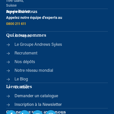
1196 Gland,
Suisse
Appelez-nous
Besoin d’aide?
Appelez notre équipe d’experts au
0800 211 611
Qui nous sommes
À Propos
Le Groupe Andrews Sykes
Recrutement
Nos dépôts
Notre réseau mondial
Le Blog
Liens utiles
Contact
Demander un catalogue
Inscription à la Newsletter
Connectez-vous avec nous