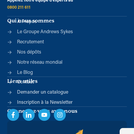
Appelez notre équipe d’experts au
0800 211 611
Qui nous sommes
À Propos
Le Groupe Andrews Sykes
Recrutement
Nos dépôts
Notre réseau mondial
Le Blog
Liens utiles
Contact
Demander un catalogue
Inscription à la Newsletter
Connectez-vous avec nous