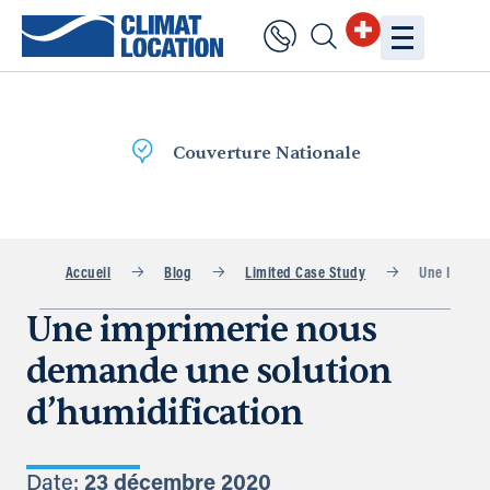
onale
Livraison
rapide
Accueil
Blog
Limited Case Study
Une Imprime
Une imprimerie nous
demande une solution
d’humidification
Date:
23 décembre 2020