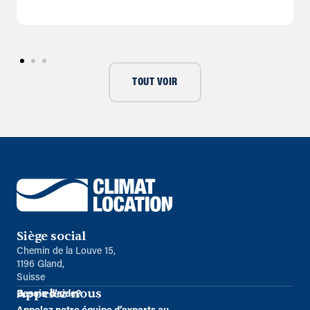
TOUT VOIR
Siège social
Chemin de la Louve 15,
1196 Gland,
Suisse
Appelez-nous
Besoin d’aide?