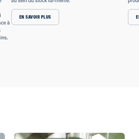
e
au sein du stock lui-même.
prod
i
EN SAVOIR PLUS
E
âce à
s
ins.