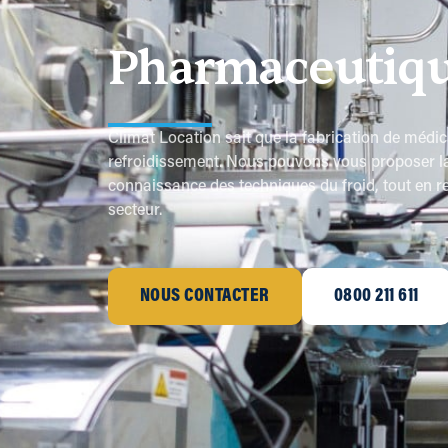
Pharmaceutiq
Climat Location sait que la fabrication de médi
refroidissement. Nous pouvons vous proposer la 
connaissance des techniques du froid, tout en re
secteur.
NOUS CONTACTER
0800 211 611