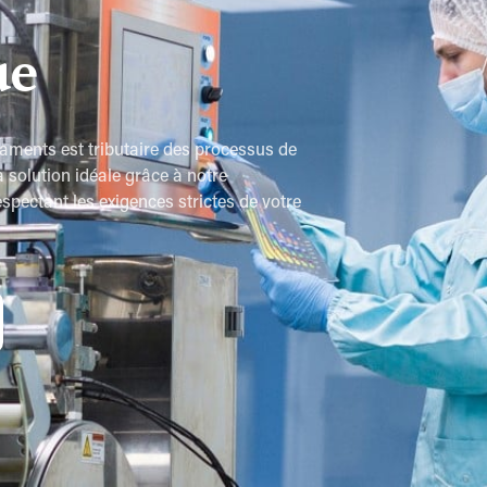
ue
caments est tributaire des processus de
solution idéale grâce à notre
spectant les exigences strictes de votre