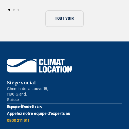
TOUT VOIR
Siège social
Chemin de la Louve 15,
1196 Gland,
Suisse
Appelez-nous
Besoin d’aide?
Appelez notre équipe d’experts au
0800 211 611