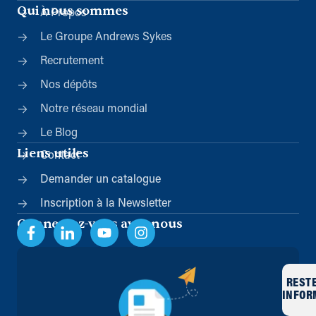
Qui nous sommes
À Propos
Le Groupe Andrews Sykes
Recrutement
Nos dépôts
Notre réseau mondial
Le Blog
Liens utiles
Contact
Demander un catalogue
Inscription à la Newsletter
Connectez-vous avec nous
REST
INFOR